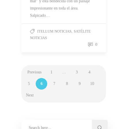
mar” y está bendecida con un paisaje
impresionante en toda el área.
Salpicado…
ITELLUM NOTICIAS
,
SATÉLITE
NOTICIAS
0
Previous
1
…
3
4
5
6
7
8
9
10
Next