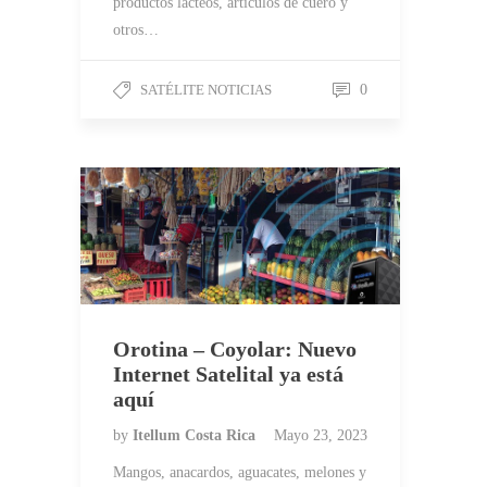
productos lácteos, artículos de cuero y
otros…
SATÉLITE NOTICIAS
0
Orotina – Coyolar: Nuevo
Internet Satelital ya está
aquí
by
Itellum Costa Rica
Mayo 23, 2023
Mangos, anacardos, aguacates, melones y