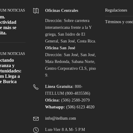
LUM NOTICIAS
Regulaciones
Oficinas Centrales
um.
Dirección: Sobre carretera
ctividad
Términos y cond
e más se
interamericana frente a la Y
ita.
griega, San Isidro de El
General, San José, Costa Rica.
Oficina San José
LUM NOTICIAS
Dirección: San José, San José,
ctando
Mata Redonda, Sabana Norte,
ranza y
Centro Corporativo CLS, piso
tunidades:
9.
um Llega a
e Burica
Línea Gratuita:
800-
ITELLUM (800-4835586)
Oficina:
(506) 2588-2079
Whatsapp:
(506) 6123 4020
info@itellum.com
Lun-Vier 8 A.M- 5 P.M