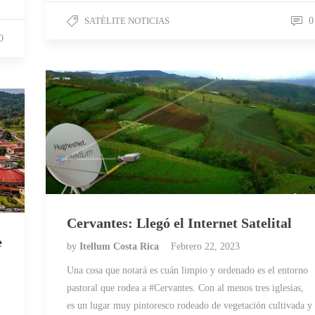
SATÉLITE NOTICIAS
0
0
Cervantes: Llegó el Internet Satelital
e
by
Itellum Costa Rica
Febrero 22, 2023
Una cosa que notará es cuán limpio y ordenado es el entorno
pastoral que rodea a #Cervantes. Con al menos tres iglesias,
es un lugar muy pintoresco rodeado de vegetación cultivada y