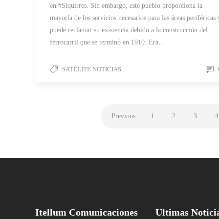
en #Siquirres. Sin embargo, este pueblo proporciona la
mayoría de los servicios necesarios para las áreas periféricas 
puede reclamar su existencia debido a la construcción del
ferrocarril que se terminó en 1910. Era…
SATÉLITE NOTICIAS
Previous
1
2
3
4
Itellum Comunicaciones
Ultimas Notici