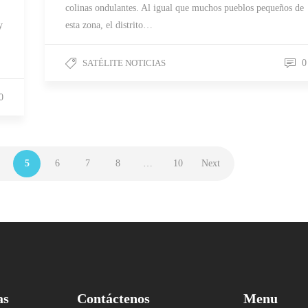
colinas ondulantes. Al igual que muchos pueblos pequeños de
y
esta zona, el distrito…
SATÉLITE NOTICIAS
0
0
5
6
7
8
…
10
Next
as
Contáctenos
Menu