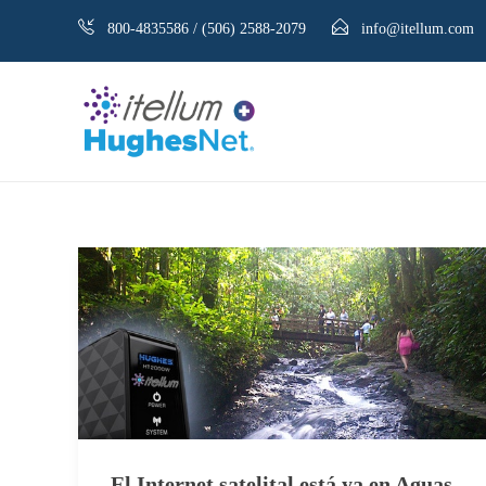
800-4835586 / (506) 2588-2079
info@itellum.com
El Internet satelital está ya en Aguas