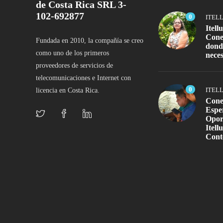
de Costa Rica SRL 3-
102-692877
0
ITEL
Itell
Cone
Fundada en 2010, la compañía se creo
dond
como uno de los primeros
neces
proveedores de servicios de
telecomunicaciones e Internet con
0
ITEL
licencia en Costa Rica.
Cone
Espe
Opor
Itell
Cont