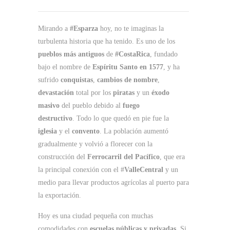
Mirando a
#Esparza
hoy, no te imaginas la
turbulenta historia que ha tenido. Es uno de los
pueblos más antiguos
de
#CostaRica
, fundado
bajo el nombre de
Espíritu Santo en 1577
, y ha
sufrido
conquistas
,
cambios de nombre
,
devastación
total por los
piratas
y un
éxodo
masivo
del pueblo debido al
fuego
destructivo
. Todo lo que quedó en pie fue la
iglesia
y el
convento
. La población aumentó
gradualmente y volvió a florecer con la
construcción del
Ferrocarril del Pacífico
, que era
la principal conexión con el #
ValleCentral
y un
medio para llevar productos agrícolas al puerto para
la exportación.
Hoy es una ciudad pequeña con muchas
comodidades con
escuelas públicas y privadas
. Si