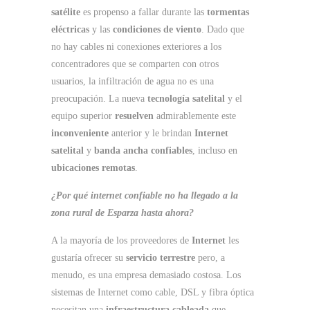
satélite
es propenso a fallar durante las
tormentas
eléctricas
y las
condiciones de viento
. Dado que
no hay cables ni conexiones exteriores a los
concentradores que se comparten con otros
usuarios, la infiltración de agua no es una
preocupación. La nueva
tecnología satelital
y el
equipo superior
resuelven
admirablemente este
inconveniente
anterior y le brindan
Internet
satelital
y
banda ancha confiables
, incluso en
ubicaciones remotas
.
¿Por qué internet confiable no ha llegado a la
zona rural de Esparza hasta ahora?
A la mayoría de los proveedores de
Internet
les
gustaría ofrecer su
servicio terrestre
pero, a
menudo, es una empresa demasiado costosa. Los
sistemas de Internet como cable, DSL y fibra óptica
necesitan una
infraestructura cableada
que