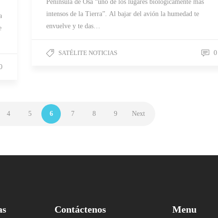
Península de Osa “uno de los lugares biológicamente más
intensos de la Tierra”. Al bajar del avión la humedad te
a
envuelve y te das…
e
SATÉLITE NOTICIAS
0
0
4
5
6
7
8
9
Next
as
Contáctenos
Menu