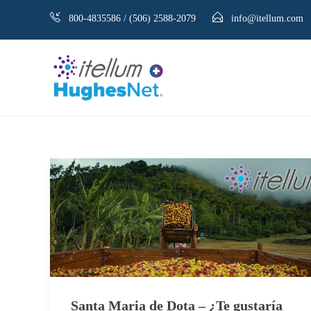
800-4835586 / (506) 2588-2079
info@itellum.com
Santa Maria de Dota – ¿Te gustaría