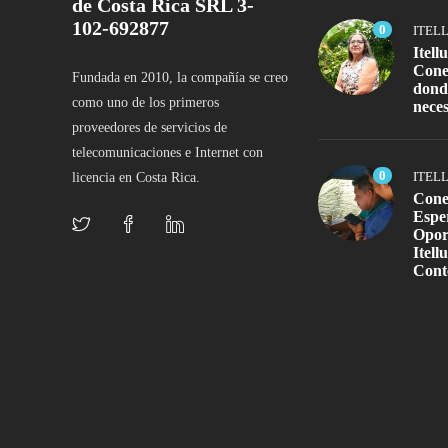
de Costa Rica SRL 3-
102-692877
0
ITEL
Itell
Cone
Fundada en 2010, la compañía se creo
dond
como uno de los primeros
neces
proveedores de servicios de
telecomunicaciones e Internet con
0
ITEL
licencia en Costa Rica.
Cone
Espe
Opor
Itell
Cont