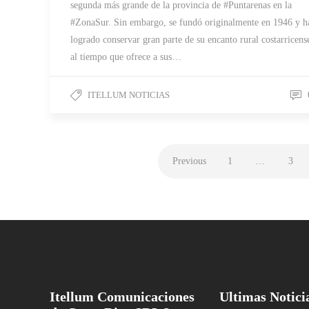
segunda más grande de la provincia de #Puntarenas en la
#ZonaSur. Sin embargo, se fundó originalmente en 1946 y h
logrado conservar gran parte de su encanto rural costarricens
al tiempo que ofrece a sus…
ITELLUM NOTICIAS
Previous
1
…
3
Itellum Comunicaciones
Ultimas Notici