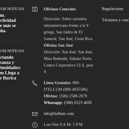
LUM NOTICIAS
Regulaciones
Oficinas Centrales
um.
Dirección: Sobre carretera
ctividad
Términos y cond
e más se
interamericana frente a la Y
ita.
griega, San Isidro de El
General, San José, Costa Rica.
Oficina San José
LUM NOTICIAS
Dirección: San José, San José,
ctando
Mata Redonda, Sabana Norte,
ranza y
Centro Corporativo CLS, piso
tunidades:
9.
um Llega a
e Burica
Línea Gratuita:
800-
ITELLUM (800-4835586)
Oficina:
(506) 2588-2079
Whatsapp:
(506) 6123 4020
info@itellum.com
Lun-Vier 8 A.M- 5 P.M