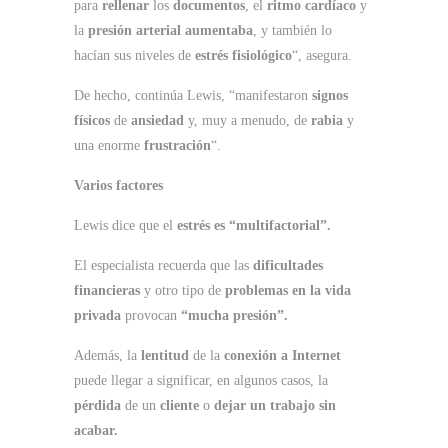
para
rellenar
los
documentos
, el
ritmo cardíaco
y
la
presión arterial aumentaba
, y también lo
hacían sus niveles de
estrés fisiológico
“, asegura.
De hecho, continúa Lewis, “manifestaron
signos
físicos
de
ansiedad
y, muy a menudo, de
rabia
y
una enorme
frustración
“.
Varios factores
Lewis dice que el
estrés es “multifactorial”.
El especialista recuerda que las
dificultades
financieras
y otro tipo de
problemas en la vida
privada
provocan
“mucha presión”.
Además, la
lentitud
de la
conexión a Internet
puede llegar a significar, en algunos casos, la
pérdida
de un
cliente
o
dejar un trabajo sin
acabar.