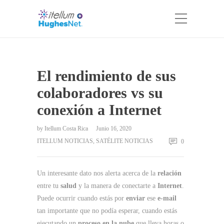
El rendimiento de sus
colaboradores vs su
conexión a Internet
by
Itellum Costa Rica
Junio 16, 2020
ITELLUM NOTICIAS
,
SATÉLITE NOTICIAS
0
Un interesante dato nos alerta acerca de la
relación
entre tu
salud
y la manera de conectarte a
Internet
.
Puede ocurrir cuando estás por
enviar
ese
e-mail
tan importante que no podía esperar, cuando estás
ejecutando un
proceso en la nube
que lleva horas o