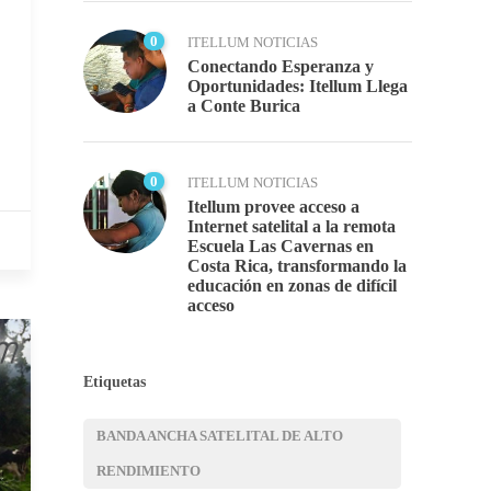
0
ITELLUM NOTICIAS
Conectando Esperanza y
Oportunidades: Itellum Llega
a Conte Burica
0
ITELLUM NOTICIAS
Itellum provee acceso a
Internet satelital a la remota
Escuela Las Cavernas en
Costa Rica, transformando la
educación en zonas de difícil
acceso
Etiquetas
BANDA ANCHA SATELITAL DE ALTO
RENDIMIENTO