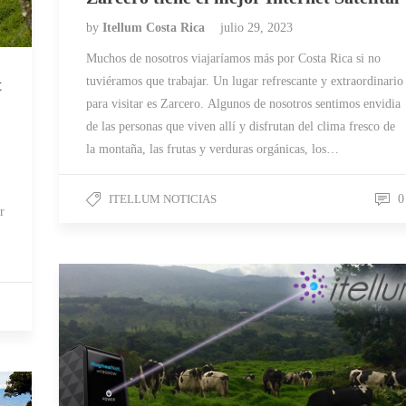
by
Itellum Costa Rica
julio 29, 2023
Muchos de nosotros viajaríamos más por Costa Rica si no
tuviéramos que trabajar. Un lugar refrescante y extraordinario
t
para visitar es Zarcero. Algunos de nosotros sentimos envidia
de las personas que viven allí y disfrutan del clima fresco de
la montaña, las frutas y verduras orgánicas, los…
ITELLUM NOTICIAS
0
r