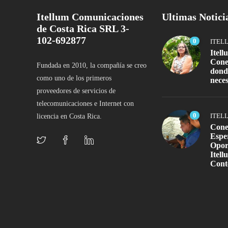
Itellum Comunicaciones
Ultimas Notici
de Costa Rica SRL 3-
102-692877
0
ITEL
Itell
Cone
Fundada en 2010, la compañía se creo
dond
como uno de los primeros
neces
proveedores de servicios de
telecomunicaciones e Internet con
0
ITEL
licencia en Costa Rica.
Cone
Espe
Opor
Itell
Cont