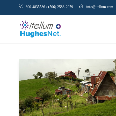
800-4835586 / (506) 2588-2079
info@itellum.com