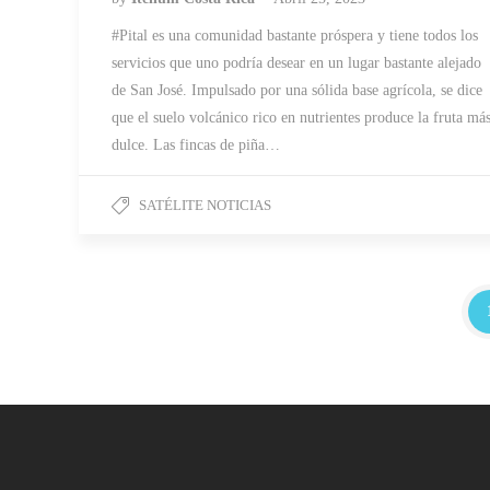
#Pital es una comunidad bastante próspera y tiene todos los
servicios que uno podría desear en un lugar bastante alejado
de San José. Impulsado por una sólida base agrícola, se dice
que el suelo volcánico rico en nutrientes produce la fruta má
dulce. Las fincas de piña…
SATÉLITE NOTICIAS