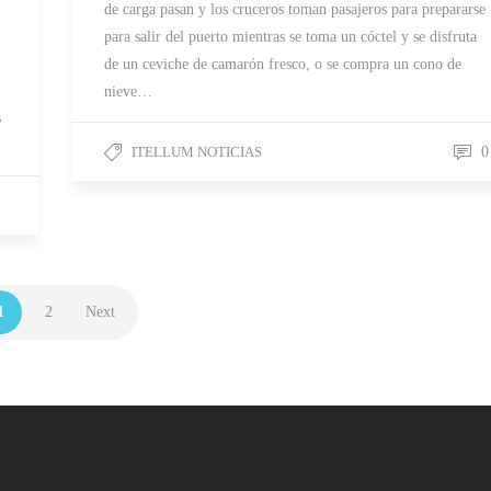
de carga pasan y los cruceros toman pasajeros para prepararse
para salir del puerto mientras se toma un cóctel y se disfruta
de un ceviche de camarón fresco, o se compra un cono de
nieve…
s
ITELLUM NOTICIAS
0
1
2
Next