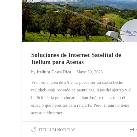
Soluciones de Internet Satelital de
Itellum para Atenas
by
Itellum Costa Rica
Mayo 30, 2023
Vivir en el área de #Atenas puede ser un sueño hecho
realidad: estás rodeado de naturaleza, lejos del ajetreo y el
bullicio de la gran ciudad de San José, y tienes todo el
espacio que necesitas para relajarte. Pero, si aún no tiene
acceso a #Internet…
ITELLUM NOTICIAS