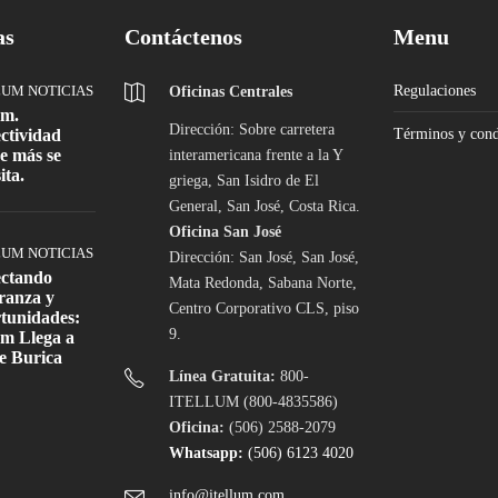
as
Contáctenos
Menu
LUM NOTICIAS
Regulaciones
Oficinas Centrales
um.
Dirección: Sobre carretera
ctividad
Términos y cond
e más se
interamericana frente a la Y
ita.
griega, San Isidro de El
General, San José, Costa Rica.
Oficina San José
LUM NOTICIAS
Dirección: San José, San José,
ctando
Mata Redonda, Sabana Norte,
ranza y
Centro Corporativo CLS, piso
tunidades:
9.
um Llega a
e Burica
Línea Gratuita:
800-
ITELLUM (800-4835586)
Oficina:
(506) 2588-2079
Whatsapp:
(506) 6123 4020
info@itellum.com